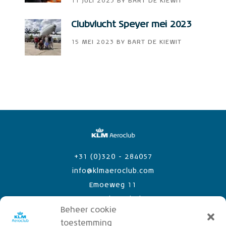
11 JULI 2023
BY
BART DE KIEWIT
Clubvlucht Speyer mei 2023
15 MEI 2023
BY
BART DE KIEWIT
+31 (0)320 - 284057
info@klmaeroclub.com
Emoeweg 11
8218 PC Lelystad Airport
Beheer cookie
toestemming