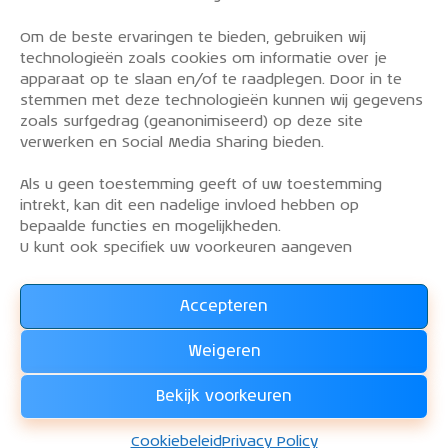
Om de beste ervaringen te bieden, gebruiken wij
PRIVACY POLICY
technologieën zoals cookies om informatie over je
OVER DE KLM AEROCLUB
apparaat op te slaan en/of te raadplegen. Door in te
stemmen met deze technologieën kunnen wij gegevens
VLIEGLESSEN
zoals surfgedrag (geanonimiseerd) op deze site
VLOOT
verwerken en Social Media Sharing bieden.
CONTACT
Als u geen toestemming geeft of uw toestemming
intrekt, kan dit een nadelige invloed hebben op
Word lid van de KLM Aeroclub. Basis lid, simulator
bepaalde functies en mogelijkheden.
lid of vliegend lid. Ook niet KLM-ers zijn welkom!
U kunt ook specifiek uw voorkeuren aangeven
Accepteren
Lees alles over het lidmaatschap van de KLM Aeroclub
en
Weigeren
WORD LID !!!
Bekijk voorkeuren
KLM Aeroclub
© 2026. Alle rechten voorbehouden.
Cookiebeleid
Privacy Policy