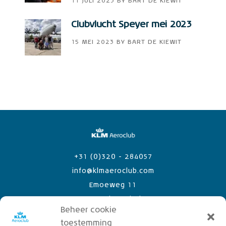
11 JULI 2023
BY
BART DE KIEWIT
Clubvlucht Speyer mei 2023
15 MEI 2023
BY
BART DE KIEWIT
+31 (0)320 - 284057
info@klmaeroclub.com
Emoeweg 11
8218 PC Lelystad Airport
Beheer cookie
toestemming