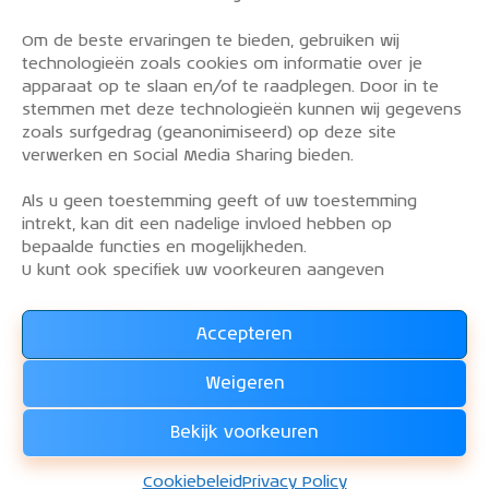
Om de beste ervaringen te bieden, gebruiken wij
PRIVACY POLICY
technologieën zoals cookies om informatie over je
OVER DE KLM AEROCLUB
apparaat op te slaan en/of te raadplegen. Door in te
stemmen met deze technologieën kunnen wij gegevens
VLIEGLESSEN
zoals surfgedrag (geanonimiseerd) op deze site
VLOOT
verwerken en Social Media Sharing bieden.
CONTACT
Als u geen toestemming geeft of uw toestemming
intrekt, kan dit een nadelige invloed hebben op
Word lid van de KLM Aeroclub. Basis lid, simulator
bepaalde functies en mogelijkheden.
lid of vliegend lid. Ook niet KLM-ers zijn welkom!
U kunt ook specifiek uw voorkeuren aangeven
Accepteren
Lees alles over het lidmaatschap van de KLM Aeroclub
en
Weigeren
WORD LID !!!
Bekijk voorkeuren
KLM Aeroclub
© 2026. Alle rechten voorbehouden.
Cookiebeleid
Privacy Policy