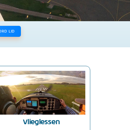
ORD LID
Vlieglessen