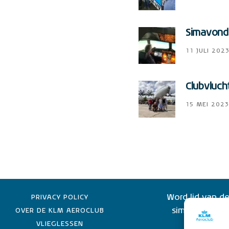
Simavonde
11 JULI 202
Clubvluch
15 MEI 2023
Word lid van de
PRIVACY POLICY
simulator lid 
OVER DE KLM AEROCLUB
KLM-e
VLIEGLESSEN