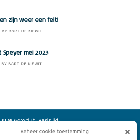
n zijn weer een feit!
3
BY
BART DE KIEWIT
t Speyer mei 2023
BY
BART DE KIEWIT
 KLM Aeroclub. Basis lid,
of vliegend lid. Ook niet
Beheer cookie toestemming
rs zijn welkom!