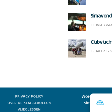
Simavonde
11 JULI 202
Clubvluch
15 MEI 2023
Word lid van de
PRIVACY POLICY
simulator lid 
OVER DE KLM AEROCLUB
KLM-e
VLIEGLESSEN