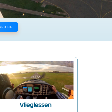
ORD LID
Vlieglessen