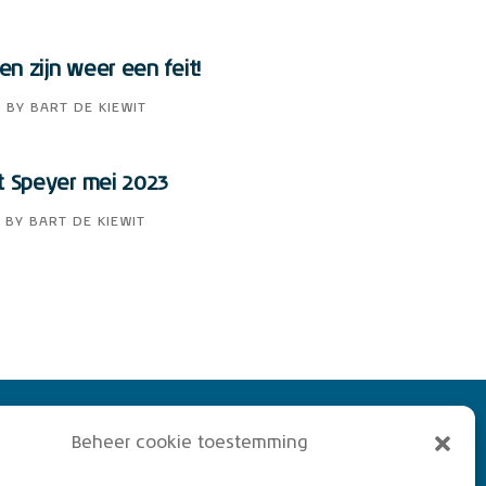
n zijn weer een feit!
3
BY
BART DE KIEWIT
t Speyer mei 2023
BY
BART DE KIEWIT
 KLM Aeroclub. Basis lid,
Beheer cookie toestemming
of vliegend lid. Ook niet
rs zijn welkom!