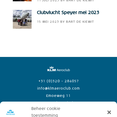
11 JULI 2023
BY
BART DE KIEWIT
Clubvlucht Speyer mei 2023
15 MEI 2023
BY
BART DE KIEWIT
+31 (0)320 - 284057
info@klmaeroclub.com
Emoeweg 11
8218 PC Lelystad Airport
Beheer cookie
toestemming