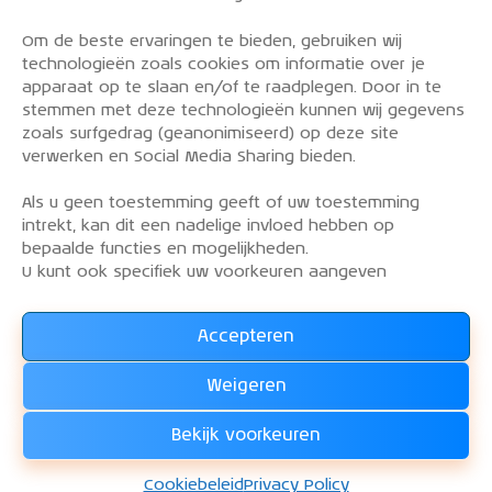
Om de beste ervaringen te bieden, gebruiken wij
PRIVACY POLICY
technologieën zoals cookies om informatie over je
OVER DE KLM AEROCLUB
apparaat op te slaan en/of te raadplegen. Door in te
stemmen met deze technologieën kunnen wij gegevens
VLIEGLESSEN
zoals surfgedrag (geanonimiseerd) op deze site
VLOOT
verwerken en Social Media Sharing bieden.
CONTACT
Als u geen toestemming geeft of uw toestemming
intrekt, kan dit een nadelige invloed hebben op
Word lid van de KLM Aeroclub. Basis lid, simulator
bepaalde functies en mogelijkheden.
lid of vliegend lid. Ook niet KLM-ers zijn welkom!
U kunt ook specifiek uw voorkeuren aangeven
Accepteren
Lees alles over het lidmaatschap van de KLM Aeroclub
en
Weigeren
WORD LID !!!
Bekijk voorkeuren
KLM Aeroclub
© 2026. Alle rechten voorbehouden.
Cookiebeleid
Privacy Policy