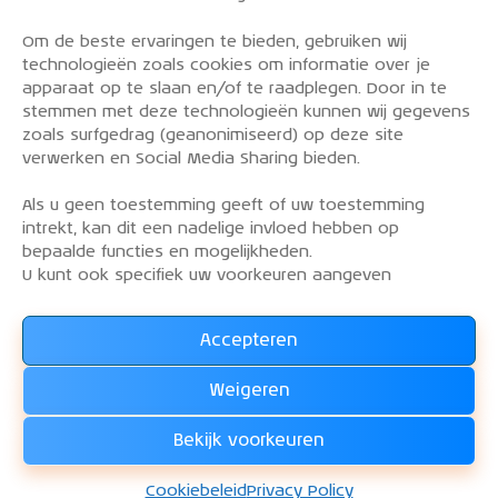
Om de beste ervaringen te bieden, gebruiken wij
PRIVACY POLICY
technologieën zoals cookies om informatie over je
OVER DE KLM AEROCLUB
apparaat op te slaan en/of te raadplegen. Door in te
stemmen met deze technologieën kunnen wij gegevens
VLIEGLESSEN
zoals surfgedrag (geanonimiseerd) op deze site
VLOOT
verwerken en Social Media Sharing bieden.
CONTACT
Als u geen toestemming geeft of uw toestemming
intrekt, kan dit een nadelige invloed hebben op
Word lid van de KLM Aeroclub. Basis lid, simulator
bepaalde functies en mogelijkheden.
lid of vliegend lid. Ook niet KLM-ers zijn welkom!
U kunt ook specifiek uw voorkeuren aangeven
Accepteren
Lees alles over het lidmaatschap van de KLM Aeroclub
en
Weigeren
WORD LID !!!
Bekijk voorkeuren
KLM Aeroclub
© 2026. Alle rechten voorbehouden.
Cookiebeleid
Privacy Policy