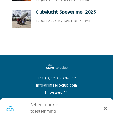
11 JULI 2023
BY
BART DE KIEWIT
Clubvlucht Speyer mei 2023
15 MEI 2023
BY
BART DE KIEWIT
+31 (0)320 - 284057
info@klmaeroclub.com
Emoeweg 11
8218 PC Lelystad Airport
Beheer cookie
toestemming