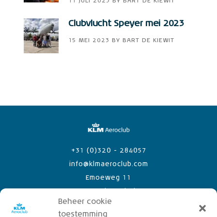
11 JULI 2023
BY
BART DE KIEWIT
Clubvlucht Speyer mei 2023
15 MEI 2023
BY
BART DE KIEWIT
+31 (0)320 - 284057
info@klmaeroclub.com
Emoeweg 11
8218 PC Lelystad Airport
Beheer cookie
toestemming