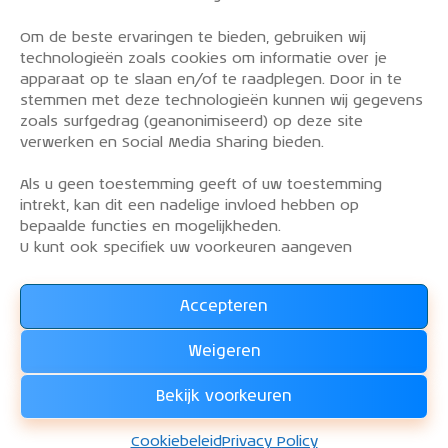
Om de beste ervaringen te bieden, gebruiken wij
PRIVACY POLICY
technologieën zoals cookies om informatie over je
OVER DE KLM AEROCLUB
apparaat op te slaan en/of te raadplegen. Door in te
stemmen met deze technologieën kunnen wij gegevens
VLIEGLESSEN
zoals surfgedrag (geanonimiseerd) op deze site
VLOOT
verwerken en Social Media Sharing bieden.
CONTACT
Als u geen toestemming geeft of uw toestemming
intrekt, kan dit een nadelige invloed hebben op
Word lid van de KLM Aeroclub. Basis lid, simulator
bepaalde functies en mogelijkheden.
lid of vliegend lid. Ook niet KLM-ers zijn welkom!
U kunt ook specifiek uw voorkeuren aangeven
Accepteren
Lees alles over het lidmaatschap van de KLM Aeroclub
en
Weigeren
WORD LID !!!
Bekijk voorkeuren
KLM Aeroclub
© 2026. Alle rechten voorbehouden.
Cookiebeleid
Privacy Policy