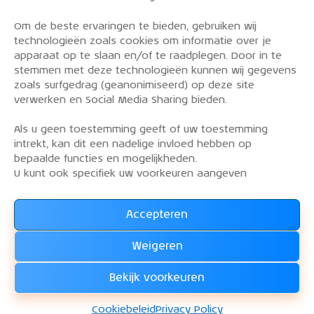
Om de beste ervaringen te bieden, gebruiken wij
PRIVACY POLICY
technologieën zoals cookies om informatie over je
OVER DE KLM AEROCLUB
apparaat op te slaan en/of te raadplegen. Door in te
stemmen met deze technologieën kunnen wij gegevens
VLIEGLESSEN
zoals surfgedrag (geanonimiseerd) op deze site
VLOOT
verwerken en Social Media Sharing bieden.
CONTACT
Als u geen toestemming geeft of uw toestemming
intrekt, kan dit een nadelige invloed hebben op
Word lid van de KLM Aeroclub. Basis lid, simulator
bepaalde functies en mogelijkheden.
lid of vliegend lid. Ook niet KLM-ers zijn welkom!
U kunt ook specifiek uw voorkeuren aangeven
Accepteren
Lees alles over het lidmaatschap van de KLM Aeroclub
en
Weigeren
WORD LID !!!
Bekijk voorkeuren
KLM Aeroclub
© 2026. Alle rechten voorbehouden.
Cookiebeleid
Privacy Policy