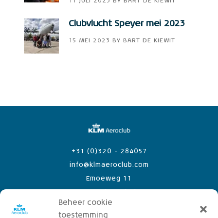
11 JULI 2023
BY
BART DE KIEWIT
Clubvlucht Speyer mei 2023
15 MEI 2023
BY
BART DE KIEWIT
+31 (0)320 - 284057
info@klmaeroclub.com
Emoeweg 11
8218 PC Lelystad Airport
Beheer cookie
toestemming