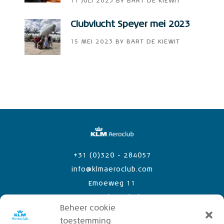
11 JULI 2023
BY
BART DE KIEWIT
Clubvlucht Speyer mei 2023
15 MEI 2023
BY
BART DE KIEWIT
+31 (0)320 - 284057
info@klmaeroclub.com
Emoeweg 11
8218 PC Lelystad Airport
Beheer cookie
toestemming