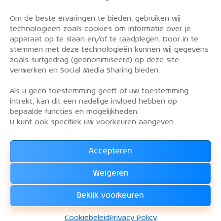
Om de beste ervaringen te bieden, gebruiken wij
PRIVACY POLICY
technologieën zoals cookies om informatie over je
OVER DE KLM AEROCLUB
apparaat op te slaan en/of te raadplegen. Door in te
stemmen met deze technologieën kunnen wij gegevens
VLIEGLESSEN
zoals surfgedrag (geanonimiseerd) op deze site
VLOOT
verwerken en Social Media Sharing bieden.
CONTACT
Als u geen toestemming geeft of uw toestemming
intrekt, kan dit een nadelige invloed hebben op
Word lid van de KLM Aeroclub. Basis lid, simulator
bepaalde functies en mogelijkheden.
lid of vliegend lid. Ook niet KLM-ers zijn welkom!
U kunt ook specifiek uw voorkeuren aangeven
Accepteren
Lees alles over het lidmaatschap van de KLM Aeroclub
en
Weigeren
WORD LID !!!
Bekijk voorkeuren
KLM Aeroclub
© 2026. Alle rechten voorbehouden.
Cookiebeleid
Privacy Policy