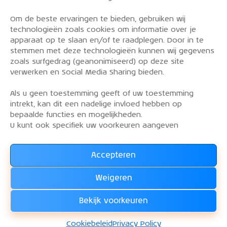
Om de beste ervaringen te bieden, gebruiken wij
PRIVACY POLICY
technologieën zoals cookies om informatie over je
OVER DE KLM AEROCLUB
apparaat op te slaan en/of te raadplegen. Door in te
stemmen met deze technologieën kunnen wij gegevens
VLIEGLESSEN
zoals surfgedrag (geanonimiseerd) op deze site
VLOOT
verwerken en Social Media Sharing bieden.
CONTACT
Als u geen toestemming geeft of uw toestemming
intrekt, kan dit een nadelige invloed hebben op
Word lid van de KLM Aeroclub. Basis lid, simulator
bepaalde functies en mogelijkheden.
lid of vliegend lid. Ook niet KLM-ers zijn welkom!
U kunt ook specifiek uw voorkeuren aangeven
Accepteren
Lees alles over het lidmaatschap van de KLM Aeroclub
en
Weigeren
WORD LID !!!
Bekijk voorkeuren
KLM Aeroclub
© 2026. Alle rechten voorbehouden.
Cookiebeleid
Privacy Policy