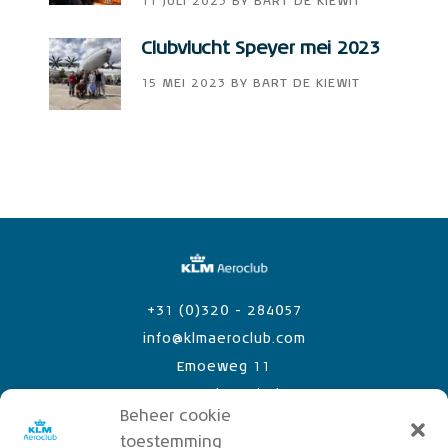
11 JULI 2023
BY
BART DE KIEWIT
Clubvlucht Speyer mei 2023
15 MEI 2023
BY
BART DE KIEWIT
+31 (0)320 - 284057
info@klmaeroclub.com
Emoeweg 11
8218 PC Lelystad Airport
Beheer cookie
toestemming