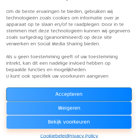
Om de beste ervaringen te bieden, gebruiken wij
PRIVACY POLICY
technologieën zoals cookies om informatie over je
OVER DE KLM AEROCLUB
apparaat op te slaan en/of te raadplegen. Door in te
stemmen met deze technologieën kunnen wij gegevens
VLIEGLESSEN
zoals surfgedrag (geanonimiseerd) op deze site
VLOOT
verwerken en Social Media Sharing bieden.
CONTACT
Als u geen toestemming geeft of uw toestemming
intrekt, kan dit een nadelige invloed hebben op
Word lid van de KLM Aeroclub. Basis lid, simulator
bepaalde functies en mogelijkheden.
lid of vliegend lid. Ook niet KLM-ers zijn welkom!
U kunt ook specifiek uw voorkeuren aangeven
Accepteren
Lees alles over het lidmaatschap van de KLM Aeroclub
en
Weigeren
WORD LID !!!
Bekijk voorkeuren
KLM Aeroclub
© 2026. Alle rechten voorbehouden.
Cookiebeleid
Privacy Policy