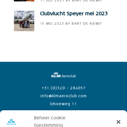
11 JULI 2023
BY
BART DE KIEWIT
Clubvlucht Speyer mei 2023
15 MEI 2023
BY
BART DE KIEWIT
+31 (0)320 - 284057
info@klmaeroclub.com
Emoeweg 11
8218 PC Lelystad Airport
Beheer cookie
toestemming