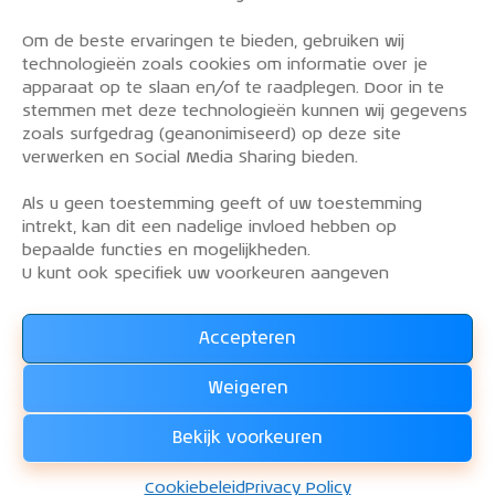
Om de beste ervaringen te bieden, gebruiken wij
PRIVACY POLICY
technologieën zoals cookies om informatie over je
OVER DE KLM AEROCLUB
apparaat op te slaan en/of te raadplegen. Door in te
stemmen met deze technologieën kunnen wij gegevens
VLIEGLESSEN
zoals surfgedrag (geanonimiseerd) op deze site
VLOOT
verwerken en Social Media Sharing bieden.
CONTACT
Als u geen toestemming geeft of uw toestemming
intrekt, kan dit een nadelige invloed hebben op
Word lid van de KLM Aeroclub. Basis lid, simulator
bepaalde functies en mogelijkheden.
lid of vliegend lid. Ook niet KLM-ers zijn welkom!
U kunt ook specifiek uw voorkeuren aangeven
Accepteren
Lees alles over het lidmaatschap van de KLM Aeroclub
en
Weigeren
WORD LID !!!
Bekijk voorkeuren
KLM Aeroclub
© 2026. Alle rechten voorbehouden.
Cookiebeleid
Privacy Policy