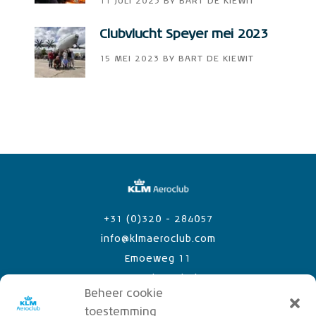
11 JULI 2023
BY
BART DE KIEWIT
Clubvlucht Speyer mei 2023
15 MEI 2023
BY
BART DE KIEWIT
+31 (0)320 - 284057
info@klmaeroclub.com
Emoeweg 11
8218 PC Lelystad Airport
Beheer cookie
toestemming