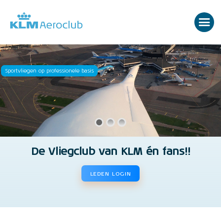
Sportvliegen op professionele basis
De Vliegclub van KLM én fans!!
LEDEN LOGIN