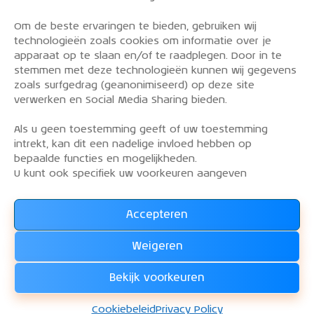
Om de beste ervaringen te bieden, gebruiken wij
PRIVACY POLICY
technologieën zoals cookies om informatie over je
OVER DE KLM AEROCLUB
apparaat op te slaan en/of te raadplegen. Door in te
stemmen met deze technologieën kunnen wij gegevens
VLIEGLESSEN
zoals surfgedrag (geanonimiseerd) op deze site
VLOOT
verwerken en Social Media Sharing bieden.
CONTACT
Als u geen toestemming geeft of uw toestemming
intrekt, kan dit een nadelige invloed hebben op
Word lid van de KLM Aeroclub. Basis lid, simulator
bepaalde functies en mogelijkheden.
lid of vliegend lid. Ook niet KLM-ers zijn welkom!
U kunt ook specifiek uw voorkeuren aangeven
Accepteren
Lees alles over het lidmaatschap van de KLM Aeroclub
en
Weigeren
WORD LID !!!
Bekijk voorkeuren
KLM Aeroclub
© 2026. Alle rechten voorbehouden.
Cookiebeleid
Privacy Policy