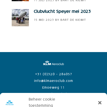
11 JULI 2023
BY
BART DE KIEWIT
Clubvlucht Speyer mei 2023
15 MEI 2023
BY
BART DE KIEWIT
+31 (0)320 - 284057
info@klmaeroclub.com
Emoeweg 11
8218 PC Lelystad Airport
Beheer cookie
toestemming