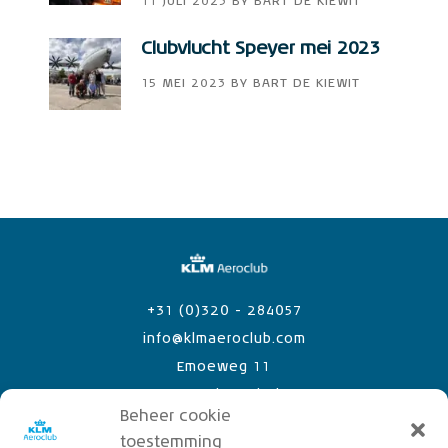
11 JULI 2023
BY
BART DE KIEWIT
Clubvlucht Speyer mei 2023
15 MEI 2023
BY
BART DE KIEWIT
+31 (0)320 - 284057
info@klmaeroclub.com
Emoeweg 11
8218 PC Lelystad Airport
Beheer cookie
toestemming