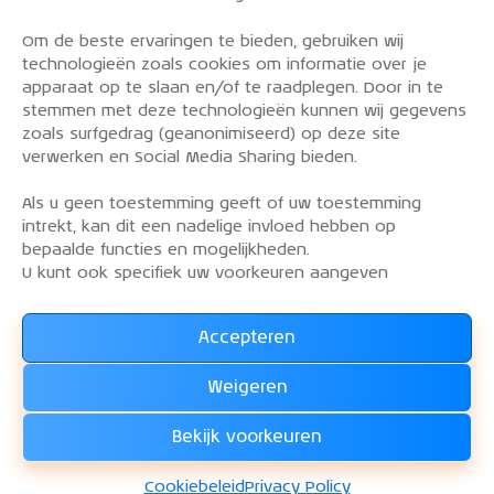
Om de beste ervaringen te bieden, gebruiken wij
PRIVACY POLICY
technologieën zoals cookies om informatie over je
OVER DE KLM AEROCLUB
apparaat op te slaan en/of te raadplegen. Door in te
stemmen met deze technologieën kunnen wij gegevens
VLIEGLESSEN
zoals surfgedrag (geanonimiseerd) op deze site
VLOOT
verwerken en Social Media Sharing bieden.
CONTACT
Als u geen toestemming geeft of uw toestemming
intrekt, kan dit een nadelige invloed hebben op
Word lid van de KLM Aeroclub. Basis lid, simulator
bepaalde functies en mogelijkheden.
lid of vliegend lid. Ook niet KLM-ers zijn welkom!
U kunt ook specifiek uw voorkeuren aangeven
Accepteren
Lees alles over het lidmaatschap van de KLM Aeroclub
en
Weigeren
WORD LID !!!
Bekijk voorkeuren
KLM Aeroclub
© 2026. Alle rechten voorbehouden.
Cookiebeleid
Privacy Policy