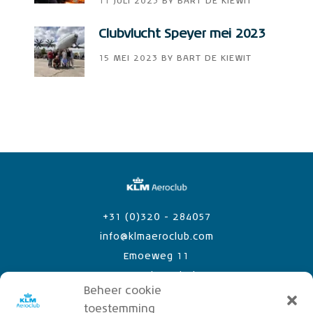
11 JULI 2023
BY
BART DE KIEWIT
Clubvlucht Speyer mei 2023
15 MEI 2023
BY
BART DE KIEWIT
+31 (0)320 - 284057
info@klmaeroclub.com
Emoeweg 11
8218 PC Lelystad Airport
Beheer cookie
toestemming