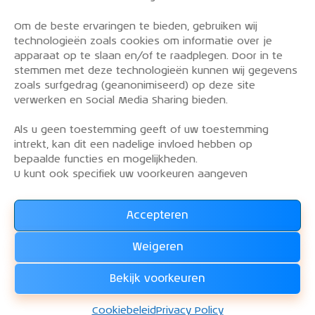
Om de beste ervaringen te bieden, gebruiken wij
PRIVACY POLICY
technologieën zoals cookies om informatie over je
OVER DE KLM AEROCLUB
apparaat op te slaan en/of te raadplegen. Door in te
stemmen met deze technologieën kunnen wij gegevens
VLIEGLESSEN
zoals surfgedrag (geanonimiseerd) op deze site
VLOOT
verwerken en Social Media Sharing bieden.
CONTACT
Als u geen toestemming geeft of uw toestemming
intrekt, kan dit een nadelige invloed hebben op
Word lid van de KLM Aeroclub. Basis lid, simulator
bepaalde functies en mogelijkheden.
lid of vliegend lid. Ook niet KLM-ers zijn welkom!
U kunt ook specifiek uw voorkeuren aangeven
Accepteren
Lees alles over het lidmaatschap van de KLM Aeroclub
en
Weigeren
WORD LID !!!
Bekijk voorkeuren
KLM Aeroclub
© 2026. Alle rechten voorbehouden.
Cookiebeleid
Privacy Policy