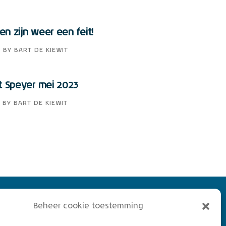
n zijn weer een feit!
3
BY
BART DE KIEWIT
t Speyer mei 2023
BY
BART DE KIEWIT
 KLM Aeroclub. Basis lid,
Beheer cookie toestemming
of vliegend lid. Ook niet
rs zijn welkom!