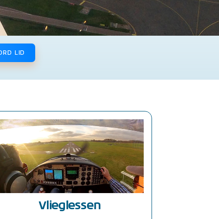
ORD LID
Vlieglessen