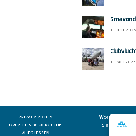
Simavonde
11 JULI 202
Clubvluch
15 MEI 2023
Word lid van de
PRIVACY POLICY
simulator lid 
OVER DE KLM AEROCLUB
KLM-e
VLIEGLESSEN