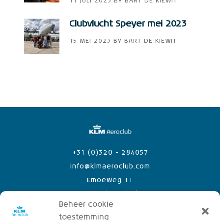
11 JULI 2023
BY
BART DE KIEWIT
Clubvlucht Speyer mei 2023
15 MEI 2023
BY
BART DE KIEWIT
+31 (0)320 - 284057
info@klmaeroclub.com
Emoeweg 11
8218 PC Lelystad Airport
Beheer cookie
toestemming