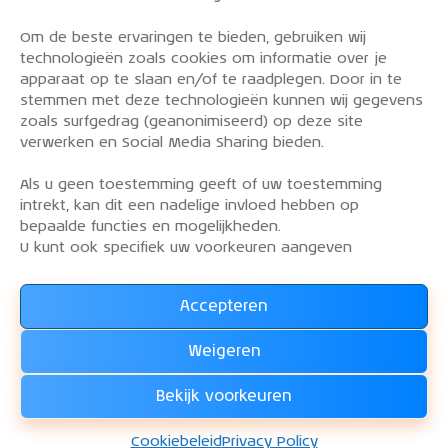
Om de beste ervaringen te bieden, gebruiken wij
PRIVACY POLICY
technologieën zoals cookies om informatie over je
OVER DE KLM AEROCLUB
apparaat op te slaan en/of te raadplegen. Door in te
stemmen met deze technologieën kunnen wij gegevens
VLIEGLESSEN
zoals surfgedrag (geanonimiseerd) op deze site
VLOOT
verwerken en Social Media Sharing bieden.
CONTACT
Als u geen toestemming geeft of uw toestemming
intrekt, kan dit een nadelige invloed hebben op
Word lid van de KLM Aeroclub. Basis lid, simulator
bepaalde functies en mogelijkheden.
lid of vliegend lid. Ook niet KLM-ers zijn welkom!
U kunt ook specifiek uw voorkeuren aangeven
Accepteren
Lees alles over het lidmaatschap van de KLM Aeroclub
en
Weigeren
WORD LID !!!
Bekijk voorkeuren
KLM Aeroclub
© 2026. Alle rechten voorbehouden.
Cookiebeleid
Privacy Policy