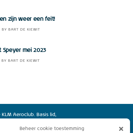
n zijn weer een feit!
3
BY
BART DE KIEWIT
t Speyer mei 2023
BY
BART DE KIEWIT
 KLM Aeroclub. Basis lid,
of vliegend lid. Ook niet
Beheer cookie toestemming
rs zijn welkom!