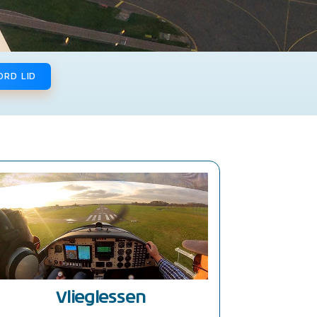
ORD LID
Vlieglessen