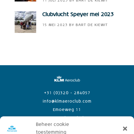
11 JULI 2023
BY
BART DE KIEWIT
Clubvlucht Speyer mei 2023
15 MEI 2023
BY
BART DE KIEWIT
+31 (0)320 - 284057
info@klmaeroclub.com
Emoeweg 11
8218 PC Lelystad Airport
Beheer cookie
toestemming