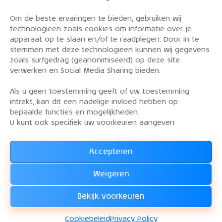
Om de beste ervaringen te bieden, gebruiken wij
PRIVACY POLICY
technologieën zoals cookies om informatie over je
OVER DE KLM AEROCLUB
apparaat op te slaan en/of te raadplegen. Door in te
stemmen met deze technologieën kunnen wij gegevens
VLIEGLESSEN
zoals surfgedrag (geanonimiseerd) op deze site
VLOOT
verwerken en Social Media Sharing bieden.
CONTACT
Als u geen toestemming geeft of uw toestemming
intrekt, kan dit een nadelige invloed hebben op
Word lid van de KLM Aeroclub. Basis lid, simulator
bepaalde functies en mogelijkheden.
lid of vliegend lid. Ook niet KLM-ers zijn welkom!
U kunt ook specifiek uw voorkeuren aangeven
Accepteren
Lees alles over het lidmaatschap van de KLM Aeroclub
en
Weigeren
WORD LID !!!
Bekijk voorkeuren
KLM Aeroclub
© 2026. Alle rechten voorbehouden.
Cookiebeleid
Privacy Policy