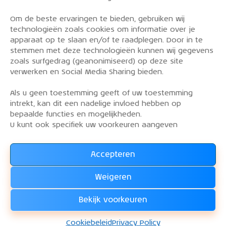
Om de beste ervaringen te bieden, gebruiken wij
PRIVACY POLICY
technologieën zoals cookies om informatie over je
OVER DE KLM AEROCLUB
apparaat op te slaan en/of te raadplegen. Door in te
stemmen met deze technologieën kunnen wij gegevens
VLIEGLESSEN
zoals surfgedrag (geanonimiseerd) op deze site
VLOOT
verwerken en Social Media Sharing bieden.
CONTACT
Als u geen toestemming geeft of uw toestemming
intrekt, kan dit een nadelige invloed hebben op
Word lid van de KLM Aeroclub. Basis lid, simulator
bepaalde functies en mogelijkheden.
lid of vliegend lid. Ook niet KLM-ers zijn welkom!
U kunt ook specifiek uw voorkeuren aangeven
Accepteren
Lees alles over het lidmaatschap van de KLM Aeroclub
en
Weigeren
WORD LID !!!
Bekijk voorkeuren
KLM Aeroclub
© 2026. Alle rechten voorbehouden.
Cookiebeleid
Privacy Policy