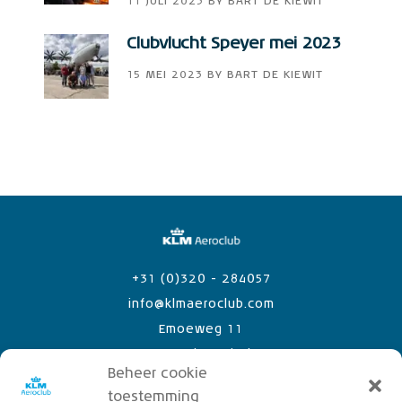
11 JULI 2023
BY
BART DE KIEWIT
Clubvlucht Speyer mei 2023
15 MEI 2023
BY
BART DE KIEWIT
+31 (0)320 - 284057
info@klmaeroclub.com
Emoeweg 11
8218 PC Lelystad Airport
Beheer cookie
toestemming