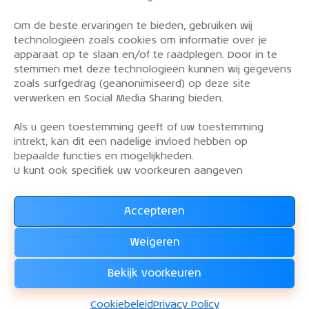
Om de beste ervaringen te bieden, gebruiken wij
PRIVACY POLICY
technologieën zoals cookies om informatie over je
OVER DE KLM AEROCLUB
apparaat op te slaan en/of te raadplegen. Door in te
stemmen met deze technologieën kunnen wij gegevens
VLIEGLESSEN
zoals surfgedrag (geanonimiseerd) op deze site
VLOOT
verwerken en Social Media Sharing bieden.
CONTACT
Als u geen toestemming geeft of uw toestemming
intrekt, kan dit een nadelige invloed hebben op
Word lid van de KLM Aeroclub. Basis lid, simulator
bepaalde functies en mogelijkheden.
lid of vliegend lid. Ook niet KLM-ers zijn welkom!
U kunt ook specifiek uw voorkeuren aangeven
Accepteren
Lees alles over het lidmaatschap van de KLM Aeroclub
en
Weigeren
WORD LID !!!
Bekijk voorkeuren
KLM Aeroclub
© 2026. Alle rechten voorbehouden.
Cookiebeleid
Privacy Policy