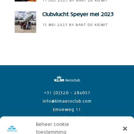
11 JULI 2023
BY
BART DE KIEWIT
Clubvlucht Speyer mei 2023
15 MEI 2023
BY
BART DE KIEWIT
+31 (0)320 - 284057
info@klmaeroclub.com
Emoeweg 11
8218 PC Lelystad Airport
Beheer cookie
toestemming