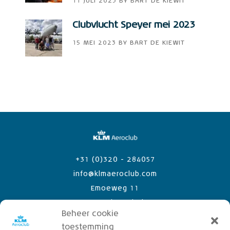
11 JULI 2023
BY
BART DE KIEWIT
Clubvlucht Speyer mei 2023
15 MEI 2023
BY
BART DE KIEWIT
+31 (0)320 - 284057
info@klmaeroclub.com
Emoeweg 11
8218 PC Lelystad Airport
Beheer cookie
toestemming