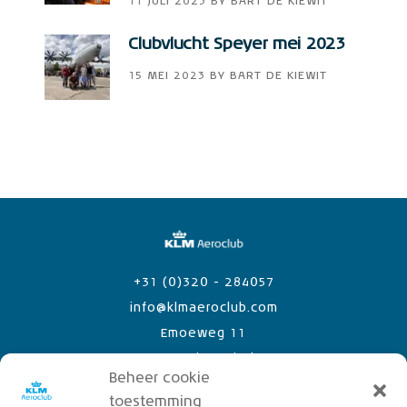
11 JULI 2023
BY
BART DE KIEWIT
Clubvlucht Speyer mei 2023
15 MEI 2023
BY
BART DE KIEWIT
+31 (0)320 - 284057
info@klmaeroclub.com
Emoeweg 11
8218 PC Lelystad Airport
Beheer cookie
toestemming