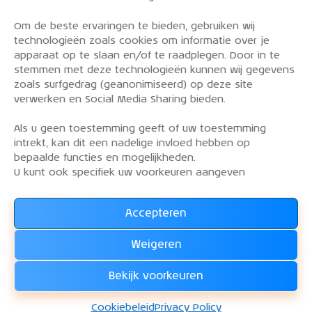
Om de beste ervaringen te bieden, gebruiken wij
PRIVACY POLICY
technologieën zoals cookies om informatie over je
OVER DE KLM AEROCLUB
apparaat op te slaan en/of te raadplegen. Door in te
stemmen met deze technologieën kunnen wij gegevens
VLIEGLESSEN
zoals surfgedrag (geanonimiseerd) op deze site
VLOOT
verwerken en Social Media Sharing bieden.
CONTACT
Als u geen toestemming geeft of uw toestemming
intrekt, kan dit een nadelige invloed hebben op
Word lid van de KLM Aeroclub. Basis lid, simulator
bepaalde functies en mogelijkheden.
lid of vliegend lid. Ook niet KLM-ers zijn welkom!
U kunt ook specifiek uw voorkeuren aangeven
Accepteren
Lees alles over het lidmaatschap van de KLM Aeroclub
en
Weigeren
WORD LID !!!
Bekijk voorkeuren
KLM Aeroclub
© 2026. Alle rechten voorbehouden.
Cookiebeleid
Privacy Policy