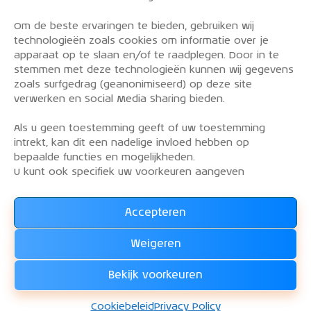
Om de beste ervaringen te bieden, gebruiken wij
PRIVACY POLICY
technologieën zoals cookies om informatie over je
OVER DE KLM AEROCLUB
apparaat op te slaan en/of te raadplegen. Door in te
stemmen met deze technologieën kunnen wij gegevens
VLIEGLESSEN
zoals surfgedrag (geanonimiseerd) op deze site
VLOOT
verwerken en Social Media Sharing bieden.
CONTACT
Als u geen toestemming geeft of uw toestemming
intrekt, kan dit een nadelige invloed hebben op
Word lid van de KLM Aeroclub. Basis lid, simulator
bepaalde functies en mogelijkheden.
lid of vliegend lid. Ook niet KLM-ers zijn welkom!
U kunt ook specifiek uw voorkeuren aangeven
Accepteren
Lees alles over het lidmaatschap van de KLM Aeroclub
en
Weigeren
WORD LID !!!
Bekijk voorkeuren
KLM Aeroclub
© 2026. Alle rechten voorbehouden.
Cookiebeleid
Privacy Policy