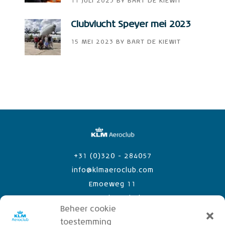
11 JULI 2023
BY
BART DE KIEWIT
Clubvlucht Speyer mei 2023
15 MEI 2023
BY
BART DE KIEWIT
+31 (0)320 - 284057
info@klmaeroclub.com
Emoeweg 11
8218 PC Lelystad Airport
Beheer cookie
toestemming