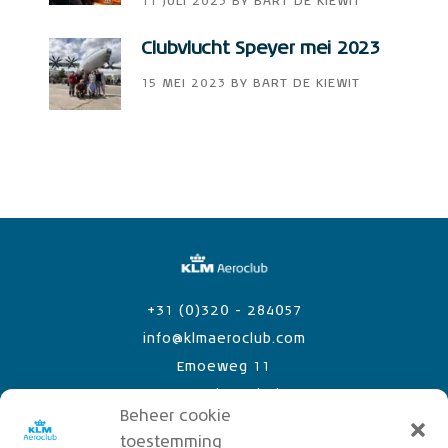
11 JULI 2023
BY
BART DE KIEWIT
Clubvlucht Speyer mei 2023
15 MEI 2023
BY
BART DE KIEWIT
+31 (0)320 - 284057
info@klmaeroclub.com
Emoeweg 11
8218 PC Lelystad Airport
Beheer cookie
toestemming