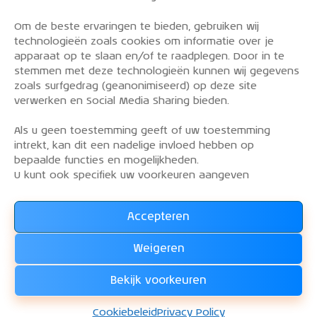
Om de beste ervaringen te bieden, gebruiken wij
PRIVACY POLICY
technologieën zoals cookies om informatie over je
OVER DE KLM AEROCLUB
apparaat op te slaan en/of te raadplegen. Door in te
stemmen met deze technologieën kunnen wij gegevens
VLIEGLESSEN
zoals surfgedrag (geanonimiseerd) op deze site
VLOOT
verwerken en Social Media Sharing bieden.
CONTACT
Als u geen toestemming geeft of uw toestemming
intrekt, kan dit een nadelige invloed hebben op
Word lid van de KLM Aeroclub. Basis lid, simulator
bepaalde functies en mogelijkheden.
lid of vliegend lid. Ook niet KLM-ers zijn welkom!
U kunt ook specifiek uw voorkeuren aangeven
Accepteren
Lees alles over het lidmaatschap van de KLM Aeroclub
en
Weigeren
WORD LID !!!
Bekijk voorkeuren
KLM Aeroclub
© 2026. Alle rechten voorbehouden.
Cookiebeleid
Privacy Policy