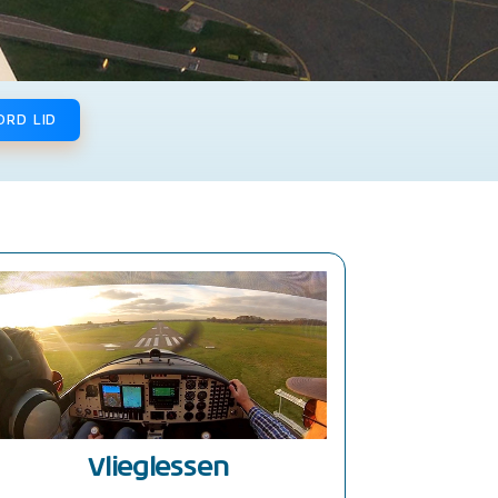
ORD LID
Vlieglessen