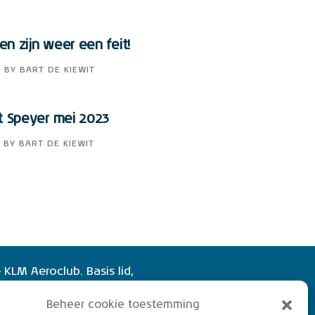
n zijn weer een feit!
3
BY
BART DE KIEWIT
t Speyer mei 2023
BY
BART DE KIEWIT
 KLM Aeroclub. Basis lid,
of vliegend lid. Ook niet
Beheer cookie toestemming
rs zijn welkom!