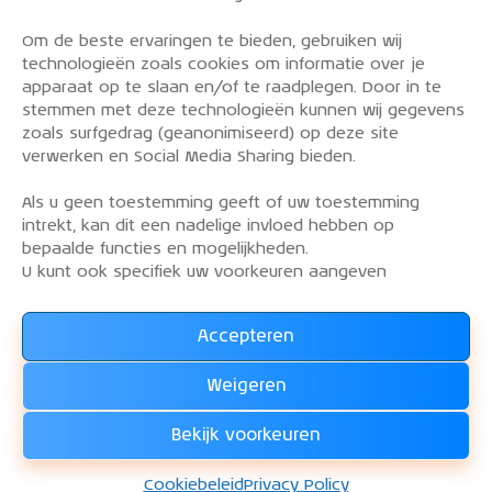
Om de beste ervaringen te bieden, gebruiken wij
PRIVACY POLICY
technologieën zoals cookies om informatie over je
OVER DE KLM AEROCLUB
apparaat op te slaan en/of te raadplegen. Door in te
stemmen met deze technologieën kunnen wij gegevens
VLIEGLESSEN
zoals surfgedrag (geanonimiseerd) op deze site
VLOOT
verwerken en Social Media Sharing bieden.
CONTACT
Als u geen toestemming geeft of uw toestemming
intrekt, kan dit een nadelige invloed hebben op
Word lid van de KLM Aeroclub. Basis lid, simulator
bepaalde functies en mogelijkheden.
lid of vliegend lid. Ook niet KLM-ers zijn welkom!
U kunt ook specifiek uw voorkeuren aangeven
Accepteren
Lees alles over het lidmaatschap van de KLM Aeroclub
en
Weigeren
WORD LID !!!
Bekijk voorkeuren
KLM Aeroclub
© 2026. Alle rechten voorbehouden.
Cookiebeleid
Privacy Policy