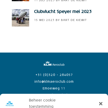
11 JULI 2023
BY
BART DE KIEWIT
Clubvlucht Speyer mei 2023
15 MEI 2023
BY
BART DE KIEWIT
+31 (0)320 - 284057
info@klmaeroclub.com
Emoeweg 11
8218 PC Lelystad Airport
Beheer cookie
toestemming