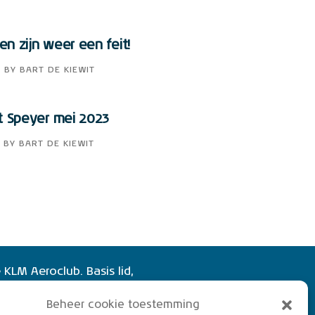
n zijn weer een feit!
3
BY
BART DE KIEWIT
t Speyer mei 2023
BY
BART DE KIEWIT
 KLM Aeroclub. Basis lid,
of vliegend lid. Ook niet
Beheer cookie toestemming
rs zijn welkom!