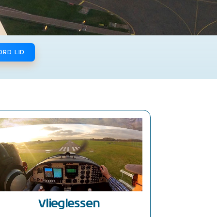
ORD LID
Vlieglessen