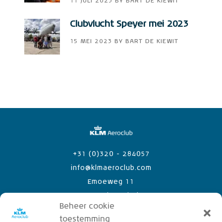
11 JULI 2023
BY
BART DE KIEWIT
Clubvlucht Speyer mei 2023
15 MEI 2023
BY
BART DE KIEWIT
+31 (0)320 - 284057
info@klmaeroclub.com
Emoeweg 11
8218 PC Lelystad Airport
Beheer cookie
toestemming