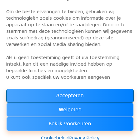
Om de beste ervaringen te bieden, gebruiken wij
PRIVACY POLICY
technologieën zoals cookies om informatie over je
OVER DE KLM AEROCLUB
apparaat op te slaan en/of te raadplegen. Door in te
stemmen met deze technologieën kunnen wij gegevens
VLIEGLESSEN
zoals surfgedrag (geanonimiseerd) op deze site
VLOOT
verwerken en Social Media Sharing bieden.
CONTACT
Als u geen toestemming geeft of uw toestemming
intrekt, kan dit een nadelige invloed hebben op
Word lid van de KLM Aeroclub. Basis lid, simulator
bepaalde functies en mogelijkheden.
lid of vliegend lid. Ook niet KLM-ers zijn welkom!
U kunt ook specifiek uw voorkeuren aangeven
Accepteren
Lees alles over het lidmaatschap van de KLM Aeroclub
en
Weigeren
WORD LID !!!
Bekijk voorkeuren
KLM Aeroclub
© 2026. Alle rechten voorbehouden.
Cookiebeleid
Privacy Policy