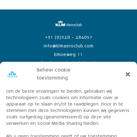
+31 (0)320 - 284057
info@klmaeroclub.com
Emoeweg 11
8218 PC Lelystad Airport
Beheer cookie
toestemming
Om de beste ervaringen te bieden, gebruiken wij
PRIVACY POLICY
technologieën zoals cookies om informatie over je
OVER DE KLM AEROCLUB
apparaat op te slaan en/of te raadplegen. Door in te
stemmen met deze technologieën kunnen wij gegevens
VLIEGLESSEN
zoals surfgedrag (geanonimiseerd) op deze site
VLOOT
verwerken en Social Media Sharing bieden.
CONTACT
Als u geen toestemming geeft of uw toestemming