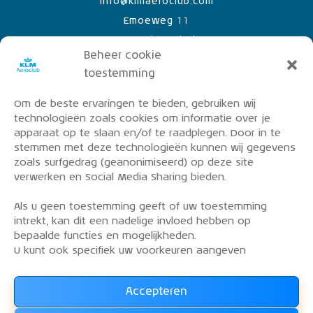
info@klmaeroclub.com
Emoeweg 11
8218 PC Lelystad Airport
Beheer cookie
toestemming
Om de beste ervaringen te bieden, gebruiken wij
PRIVACY POLICY
technologieën zoals cookies om informatie over je
OVER DE KLM AEROCLUB
apparaat op te slaan en/of te raadplegen. Door in te
stemmen met deze technologieën kunnen wij gegevens
VLIEGLESSEN
zoals surfgedrag (geanonimiseerd) op deze site
VLOOT
verwerken en Social Media Sharing bieden.
CONTACT
Als u geen toestemming geeft of uw toestemming
intrekt, kan dit een nadelige invloed hebben op
Word lid van de KLM Aeroclub. Basis lid, simulator
bepaalde functies en mogelijkheden.
lid of vliegend lid. Ook niet KLM-ers zijn welkom!
U kunt ook specifiek uw voorkeuren aangeven
Accepteren
Lees alles over het lidmaatschap van de KLM Aeroclub