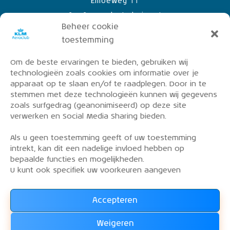
Emoeweg 11
8218 PC Lelystad Airport
Beheer cookie
toestemming
Om de beste ervaringen te bieden, gebruiken wij
PRIVACY POLICY
technologieën zoals cookies om informatie over je
OVER DE KLM AEROCLUB
apparaat op te slaan en/of te raadplegen. Door in te
stemmen met deze technologieën kunnen wij gegevens
VLIEGLESSEN
zoals surfgedrag (geanonimiseerd) op deze site
VLOOT
verwerken en Social Media Sharing bieden.
CONTACT
Als u geen toestemming geeft of uw toestemming
intrekt, kan dit een nadelige invloed hebben op
Word lid van de KLM Aeroclub. Basis lid, simulator
bepaalde functies en mogelijkheden.
lid of vliegend lid. Ook niet KLM-ers zijn welkom!
U kunt ook specifiek uw voorkeuren aangeven
Accepteren
Lees alles over het lidmaatschap van de KLM Aeroclub
en
Weigeren
WORD LID !!!