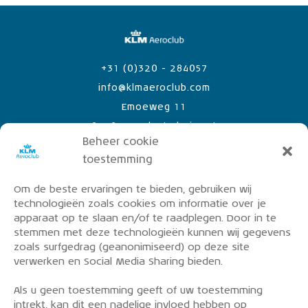
+31 (0)320 - 284057
info@klmaeroclub.com
Emoeweg 11
8218 PC Lelystad Airport
Beheer cookie
toestemming
Om de beste ervaringen te bieden, gebruiken wij
PRIVACY POLICY
technologieën zoals cookies om informatie over je
OVER DE KLM AEROCLUB
apparaat op te slaan en/of te raadplegen. Door in te
stemmen met deze technologieën kunnen wij gegevens
VLIEGLESSEN
zoals surfgedrag (geanonimiseerd) op deze site
VLOOT
verwerken en Social Media Sharing bieden.
CONTACT
Als u geen toestemming geeft of uw toestemming
intrekt, kan dit een nadelige invloed hebben op